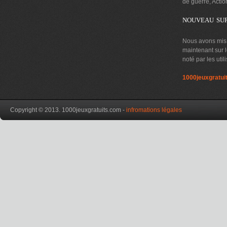
de guerre, Actio
NOUVEAU SUR
Nous avons mis e
maintenant sur 
noté par les util
1000jeuxgratui
Copyright © 2013. 1000jeuxgratuits.com -
infromations légales