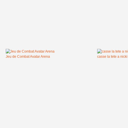
Jeu de Combat Avatar Arena
casse la tete a nick