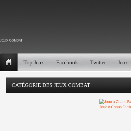
JEUX COMBAT
Top Jeux
Facebook
Twitter
Jeux 
CATÈGORIE DES JEUX COMBAT
Joue à Chaos Facti