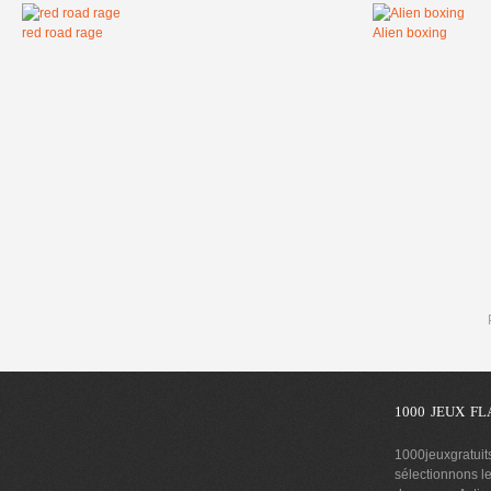
red road rage
Alien boxing
1000 JEUX FL
1000jeuxgratuits
sélectionnons le