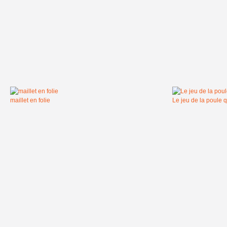
maillet en folie
Le jeu de la poule 