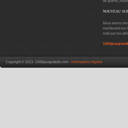
de guerre, Actio
NOUVEAU SUR
Nous avons mis e
maintenant sur 
noté par les util
1000jeuxgratui
Copyright © 2013. 1000jeuxgratuits.com -
infromations légales