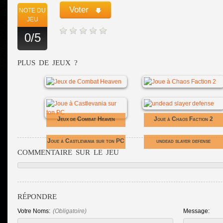
Voter
NOTE DU
JEU
0/5
PLUS DE JEUX ?
Jeux de Combat Heaven
Joue à Chaos Faction 2
Joue à Castlevania sur ton PC
undead slayer defense
COMMENTAIRE SUR LE JEU
RÉPONDRE
Votre Noms:
(Obligatoire)
Message: