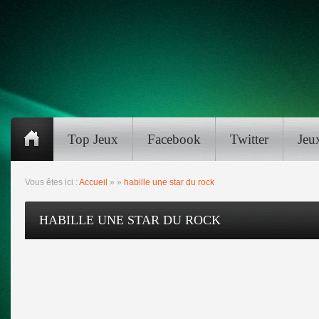
Top Jeux
Facebook
Twitter
Jeu
Vous êtes ici :
Accueil
»
»
habille une star du rock
HABILLE UNE STAR DU ROCK