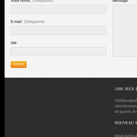
Votre Noms:
(Obligatoire)
Message:
E-mail:
(Obligatoire)
site:
1000 JEUX
1000jeuxgratu
sélectionnons
de guerre, Ac
NOUVEAU S
Nous avons mi