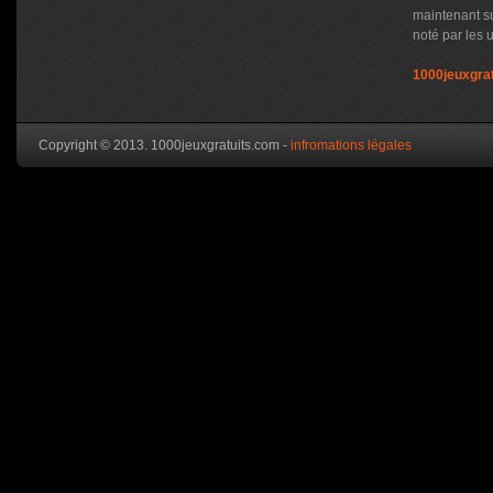
maintenant s
noté par les u
1000jeuxgra
Copyright © 2013. 1000jeuxgratuits.com -
infromations légales