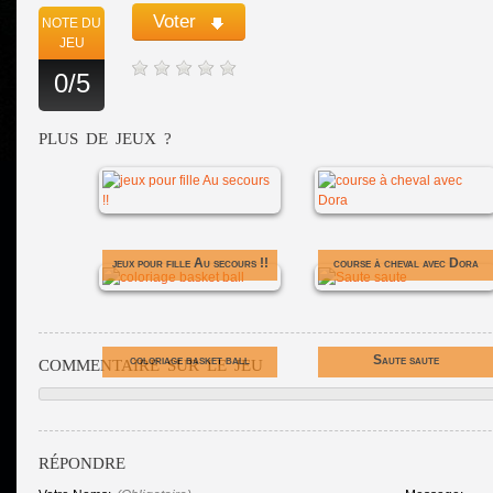
Voter
NOTE DU
JEU
0/5
PLUS DE JEUX ?
jeux pour fille Au secours !!
course à cheval avec Dora
coloriage basket ball
Saute saute
COMMENTAIRE SUR LE JEU
RÉPONDRE