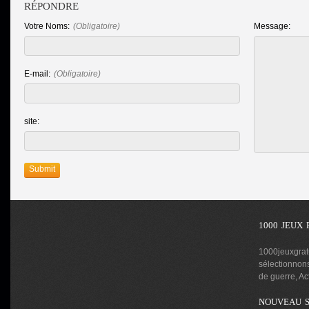
RÉPONDRE
Votre Noms:
(Obligatoire)
Message:
E-mail:
(Obligatoire)
site:
1000 JEUX
1000jeuxgratu
sélectionnons
de guerre, Ac
NOUVEAU S