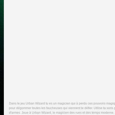
Dans le jeu Urban Wizard tu es un magicien qui à perdu ces pouvoirs magiq
pour dégommer toutes les faucheuses qui viennent te défier. Utilise ta sori
d'armes. Joue à Urban Wizard, le magicien des rues et des temps moderne.