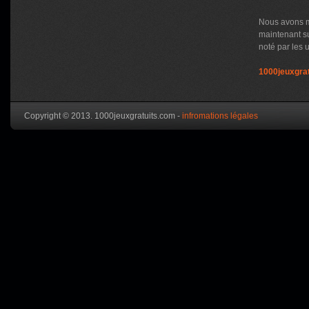
Nous avons mi
maintenant s
noté par les u
1000jeuxgra
Copyright © 2013. 1000jeuxgratuits.com -
infromations légales