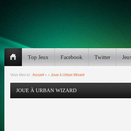
Top Jeux
Facebook
Twitter
Jeu
Vous êtes ici :
Accueil
»
»
Joue à Urban Wizard
JOUE À URBAN WIZARD