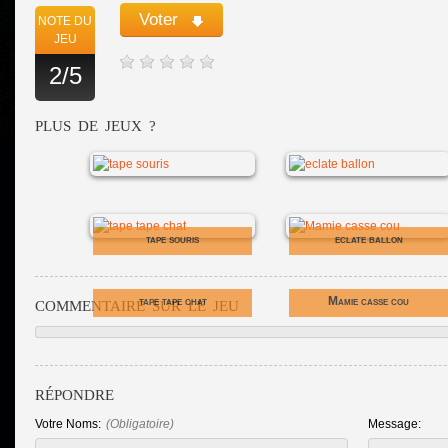
Voter
NOTE DU
JEU
2/5
PLUS DE JEUX ?
tape souris
eclate ballon
tape tape chat
Mamie casse cou
COMMENTAIRE SUR LE JEU
RÉPONDRE
Votre Noms:
(Obligatoire)
Message: