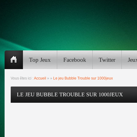
Top Jeux
Facebook
Twitter
Jeu
Vous êtes ici :
Accueil
»
»
Le jeu Bubble Trouble sur 1000jeux
LE JEU BUBBLE TROUBLE SUR 1000JEUX