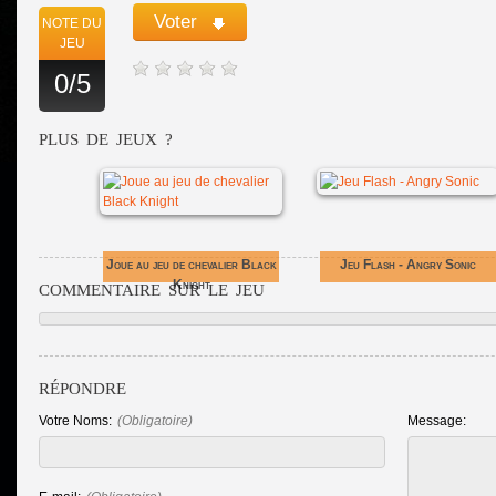
Voter
NOTE DU
JEU
0/5
PLUS DE JEUX ?
Joue au jeu de chevalier Black
Jeu Flash - Angry Sonic
Knight
COMMENTAIRE SUR LE JEU
RÉPONDRE
Votre Noms:
(Obligatoire)
Message: