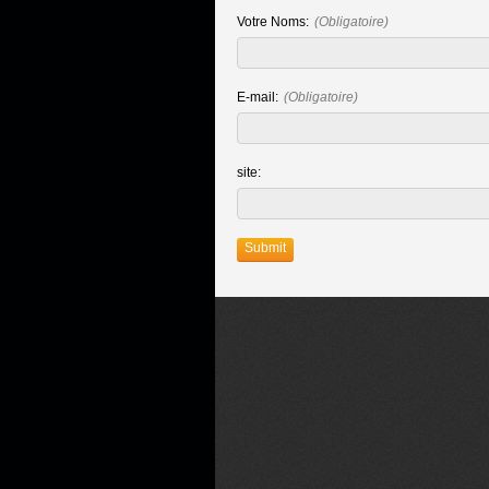
Votre Noms:
(Obligatoire)
E-mail:
(Obligatoire)
site: