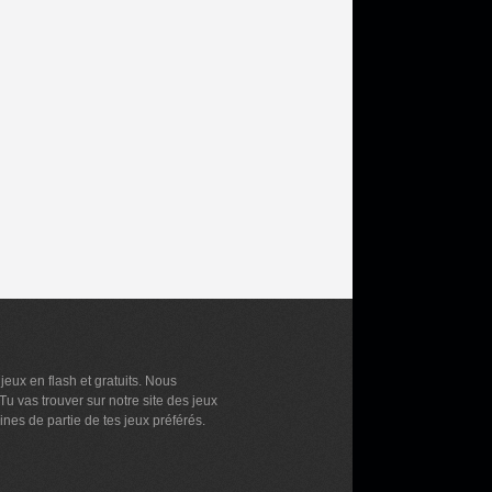
eux en flash et gratuits. Nous
Tu vas trouver sur notre site des jeux
ines de partie de tes jeux préférés.