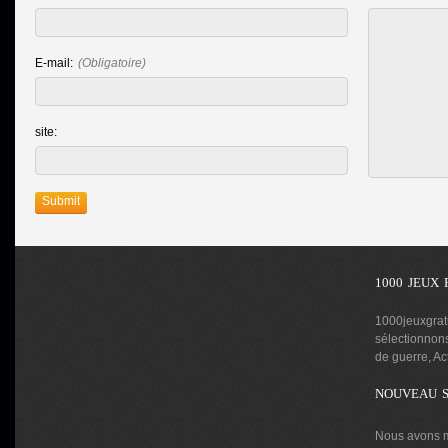
E-mail:
(Obligatoire)
site:
1000 JEUX
1000jeuxgratu
sélectionnons
de guerre, Ac
NOUVEAU S
Nous avons mi