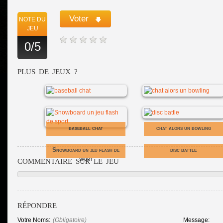
Voter
NOTE DU
JEU
0/5
PLUS DE JEUX ?
baseball chat
chat alors un bowling
Snowboard un jeu flash de
disc battle
sport
COMMENTAIRE SUR LE JEU
RÉPONDRE
Votre Noms:
(Obligatoire)
Message: