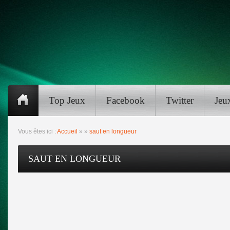
Top Jeux
Facebook
Twitter
Jeu
Vous êtes ici :
Accueil
»
»
saut en longueur
SAUT EN LONGUEUR