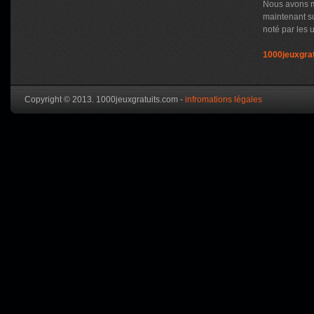
Nous avons mi
maintenant s
noté par les u
1000jeuxgra
Copyright © 2013. 1000jeuxgratuits.com -
infromations légales