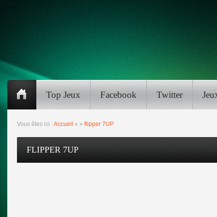
Top Jeux
Facebook
Twitter
Jeu
Vous êtes ici :
Accueil
»
»
flipper 7UP
FLIPPER 7UP