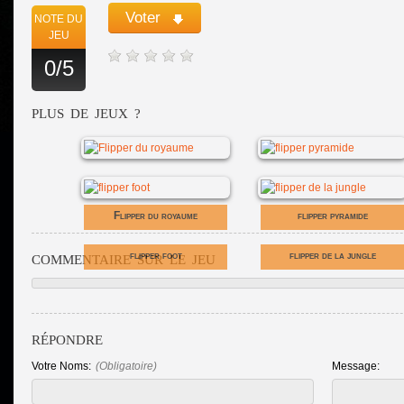
Voter
NOTE DU
JEU
0/5
PLUS DE JEUX ?
Flipper du royaume
flipper pyramide
flipper foot
flipper de la jungle
COMMENTAIRE SUR LE JEU
RÉPONDRE
Votre Noms:
(Obligatoire)
Message: