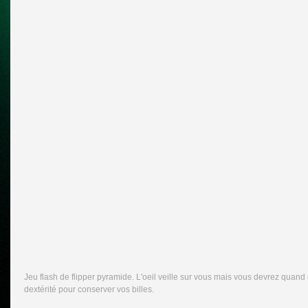
Jeu flash de flipper pyramide. L'oeil veille sur vous mais vous devrez quan
dextérité pour conserver vos billes.