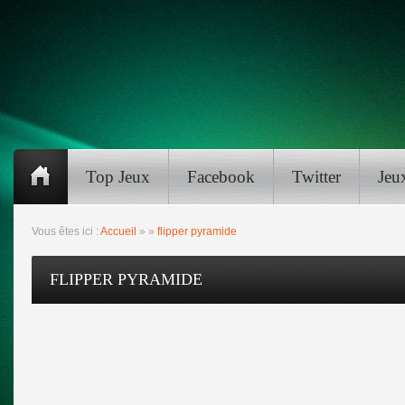
Top Jeux
Facebook
Twitter
Jeu
Vous êtes ici :
Accueil
»
»
flipper pyramide
FLIPPER PYRAMIDE