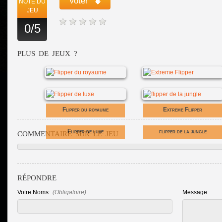
Voter
NOTE DU
JEU
0/5
PLUS DE JEUX ?
Flipper du royaume
Extreme Flipper
Flipper de luxe
flipper de la jungle
COMMENTAIRE SUR LE JEU
RÉPONDRE
Votre Noms:
(Obligatoire)
Message: