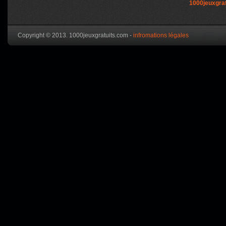
1000jeuxgra
Copyright © 2013. 1000jeuxgratuits.com -
infromations légales